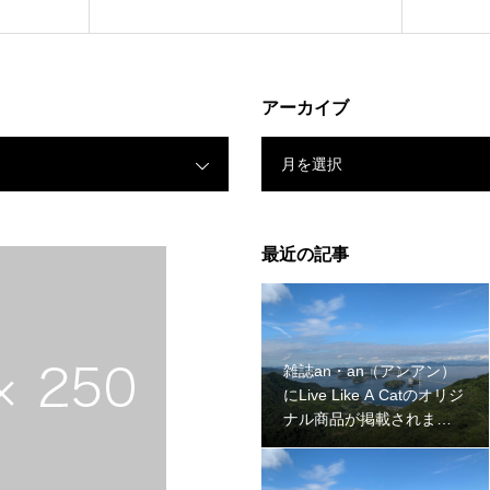
達成
事）2
アーカイブ
月を選択
最近の記事
雑誌an・an（アンアン）
にLive Like A Catのオリジ
ナル商品が掲載されま
す。（広告記事）2024年2
月22日発売予定