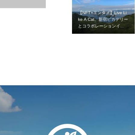
【NFT×エンタメ】Live Li
ke A Cat、新宿ピカデリー
とコラボレーションイベ
ント開催。幕間ムービー
上映・AR体験・来場記念
NFTやノベルティの配
布・先行グッズ販売を行
います！2024年2月2日
(金)〜2月8日(木)