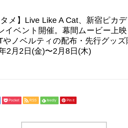
タメ】Live Like A Cat、新宿ピ
ンイベント開催。幕間ムービー上映
FTやノベルティの配布・先行グッズ
年2月2日(金)〜2月8日(木)
Pocket
RSS
feedly
Pin it