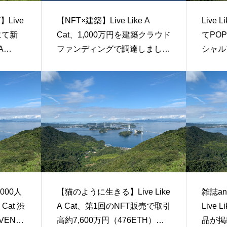
Live
【NFT×建築】Live Like A
Live
Tにて新
Cat、1,000万円を建築クラウド
てPOP
A
ファンディングで調達しまし
シャル
た。
NFT
9日(金
000人
【猫のように生きる】Live Like
雑誌a
 Cat 渋
A Cat、第1回のNFT販売で取引
Live
VENT
高約7,600万円（476ETH）を
品が掲