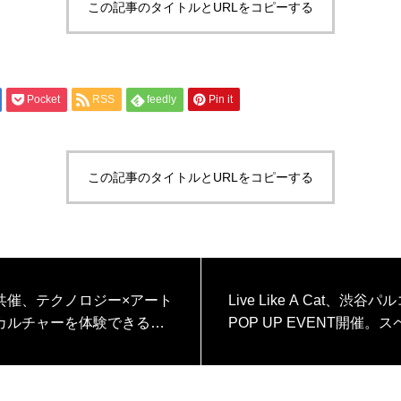
この記事のタイトルとURLをコピーする
Pocket
RSS
feedly
Pin it
この記事のタイトルとURLをコピーする
共催、テクノロジー×アート
Live Like A Cat、渋谷
カルチャーを体験できるイ
POP UP EVENT開催。
DIG SHIBUYA（ディグシ
アイテム販売、来場記念N
」にて、渋谷の商業施設や
レゼント！2024年2月9日(
回遊するデジタルスタンプ
11日(日)