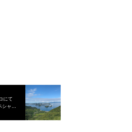
パルコにて
スペシャル
FTをプ
金)〜2月