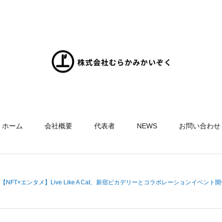
ホーム
会社概要
代表者
NEWS
お問い合わせ
【NFT×エンタメ】Live Like A Cat、新宿ピカデリーとコラボレーションイベント開催。幕間ムービー上映・AR体験・来場記念NFTやノベルティの配布・