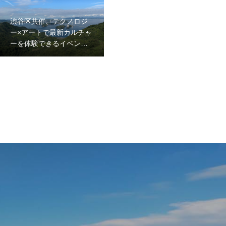
(金)〜2月11日(日)
渋谷区共催、テクノロジ
ー×アートで最新カルチャ
ーを体験できるイベント
「DIG SHIBUYA（ディグ
シブヤ）」にて、渋谷の
商業施設や店舗を回遊す
るデジタルスタンプラリ
ーにLive Like Catが参加し
ました！2024年1月12
日〜1月14日