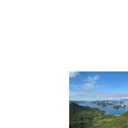
ラリーにL
した！2