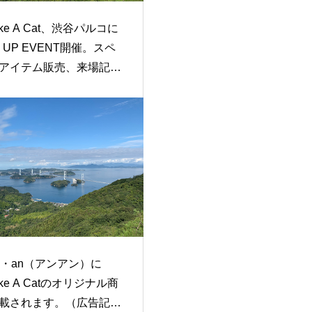
 Like A Cat、渋谷パルコに
 UP EVENT開催。スペ
アイテム販売、来場記念
をプレゼント！2024年2月
)〜2月11日(日)
n・an（アンアン）に
 Like A Catのオリジナル商
載されます。（広告記