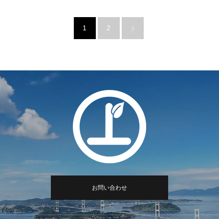
個全てに寄付が集まりました。
ランド ディー.ジー. （株）
様 大盛況にて10日間の開催
1
2
を終了しました。
お問い合わせ