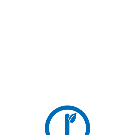
新着記事
NEWS
NEWS
NEWS
雑誌an・an（アンアン）に
Live Like A Cat、渋谷パルコに
Live Like A Catのオリジナル商
てPOP UP EVENT開催。スペ
品が掲載されます。（広告記
シャルアイテム販売、来場記念
事）2024年2月22日発売予定
NFTをプレゼント！2024年2月
2024.02.01
2024.01.30
9日(金)〜2月11日(日)