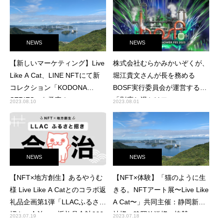
NEWS
NEWS
【新しいマーケティング】Live
株式会社むらかみかいぞくが、
Like A Cat、LINE NFTにて新
堀江貴文さんが長を務める
コレクション「KODONA
BOSF実行委員会が運営する
SERIES」を発売！
「別府お湯かけフェス」
2023.08.10
2023.08.01
（2023年9月9日開催）のプラ
チナスポンサーとなりました。
NEWS
NEWS
【NFT×地方創生】あるやうむ
【NFT×体験】「猫のように生
様 Live Like A Catとのコラボ返
きる。NFTアート展〜Live Like
礼品企画第1弾「LLACふるさと
A Cat〜」共同主催：静岡新聞
招き～今治～」返礼品合計222
社様・静岡放送様 協賛：ロー
2023.07.19
2023.07.18